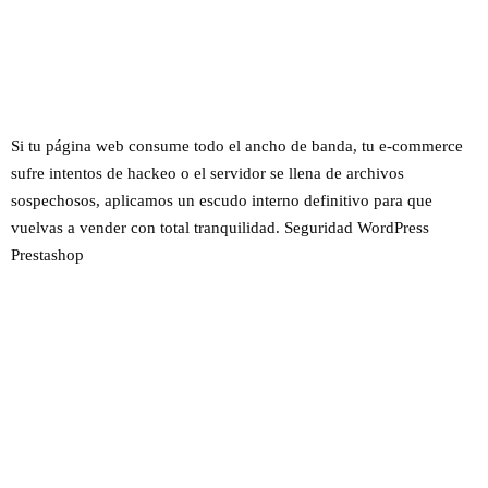
Si tu página web consume todo el ancho de banda, tu e-commerce
sufre intentos de hackeo o el servidor se llena de archivos
sospechosos, aplicamos un escudo interno definitivo para que
vuelvas a vender con total tranquilidad. Seguridad WordPress
Prestashop
PLAN 1
PLAN
PLAN
:
2: SEG
3: LIMP
PROTE
URIDA
IEZA
CCIÓN
D PRO
DESINF
S/.
S/.
S/.
ESENCI
ECCIO
AL
N
12
22
35