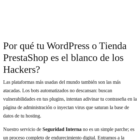
PRIORI
WHATS
CORRE
or
(Backup)
TARIO
APP
O
Incidente
WHATS
Contáctan
Contáctanos
Contáctanos
APP
Por qué tu WordPress o Tienda
PrestaShop es el blanco de los
Hackers?
Las plataformas más usadas del mundo también son las más
atacadas. Los bots automatizados no descansan: buscan
vulnerabilidades en tus plugins, intentan adivinar tu contraseña en la
página de administración o inyectan virus que saturan la base de
datos de tu hosting.
Nuestro servicio de
Seguridad Interna
no es un simple parche; es
un proceso completo de endurecimiento digital. Entramos a la