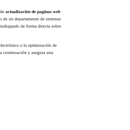
o de
actualización de paginas web
tos de un departamento de sistemas
trabajando de forma directa sobre
electrónico o la optimización de
 a continuación y asegura una
TION DE INVENTARIO
S/.300
+ IGV Mensual