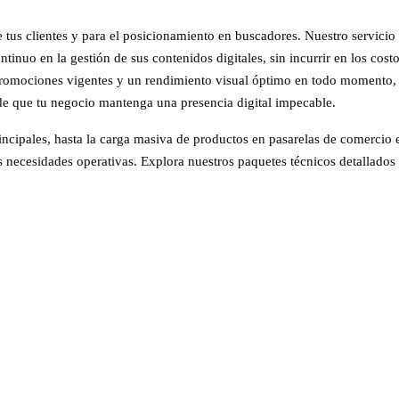
de tus clientes y para el posicionamiento en buscadores. Nuestro servici
tinuo en la gestión de sus contenidos digitales, sin incurrir en los cos
 promociones vigentes y un rendimiento visual óptimo en todo momento, 
e que tu negocio mantenga una presencia digital impecable.
incipales, hasta la carga masiva de productos en pasarelas de comercio 
s necesidades operativas. Explora nuestros paquetes técnicos detallados
PACK CATALOGO EMPRESARIAL
PACK GES
S/. 150
+ IGV Mensual