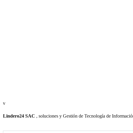
de llamado a la acción..
o inte
✓ Opción 5:
Actualización de Pop-ups
✓ Opc
promocionales o avisos legales.
Meta d
✓ Opción 6:
Ajuste de botones de WhatsApp y
✓ Opc
enlaces a Redes Sociales.
15 im
Contáctenos!
v
Lindero24 SAC
, soluciones y Gestión de Tecnología de Informació